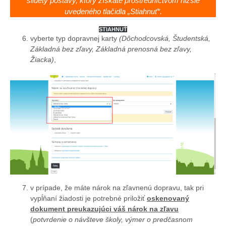
siluety postavy, ktorý získate prostredníctvom nižšie
uvedeného tlačidla „Stiahnuť“.
STIAHNUŤ
vyberte typ dopravnej karty
(Dôchodcovská, Študentská,
Základná bez zľavy, Základná prenosná bez zľavy,
Žiacka)
,
v prípade, že máte nárok na zľavnenú dopravu, tak pri
vypĺňaní žiadosti je potrebné priložiť
oskenovaný
dokument preukazujúci váš nárok na zľavu
(
potvrdenie o návšteve školy, výmer o predčasnom