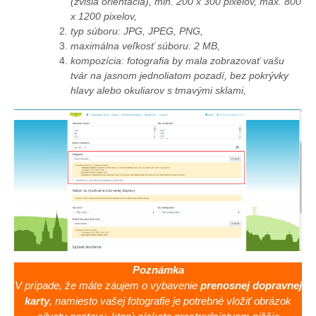
(zvislá orientácia), min. 200 x 300 pixelov, max. 800
x 1200 pixelov,
typ súboru: JPG, JPEG, PNG,
maximálna veľkosť súboru: 2 MB,
kompozícia: fotografia by mala zobrazovať vašu
tvár na jasnom jednoliatom pozadí, bez pokrývky
hlavy alebo okuliarov s tmavými sklami,
Poznámka
V prípade, že máte záujem o vybavenie
prenosnej dopravnej
karty
, namiesto vašej fotografie je potrebné vložiť obrázok