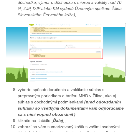
dôchodku, výmer o dôchodku s mierou invalidity nad 70
%
;
ZJP, DJP alebo KM vydanú Územným spolkom Žilina
Slovenského Červeného kríža),
vyberte spôsob doručenia a zakliknite súhlas s
prepravným poriadkom a tarifou MHD v Žiline, ako aj
súhlas s obchodnými podmienkami
(pred odovzdaním
súhlasu so všetkými dokumentami vám odporúčame
sa s nimi vopred oboznámiť)
,
kliknite na tlačidlo „
Ďalej
„,
zobrazí sa vám sumarizovaný košík s vašimi osobnými