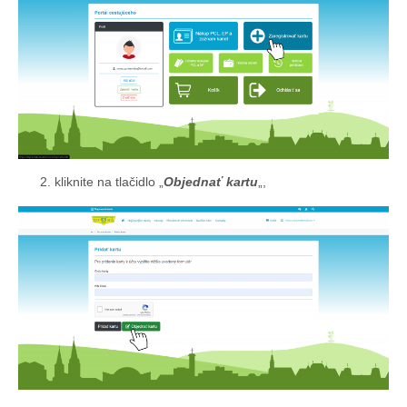
kliknite na tlačidlo „
Objednať kartu
„,