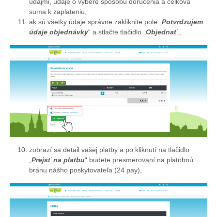
údajmi, údaje o výbere spôsobu doručenia a celková
suma k zaplateniu,
ak sú všetky údaje správne zakliknite pole „
Potvrdzujem
údaje objednávky
“ a stlačte tlačidlo „
Objednať
„,
zobrazí sa detail vašej platby a po kliknutí na tlačidlo
„
Prejsť na platbu
“ budete presmerovaní na platobnú
bránu nášho poskytovateľa (24 pay),